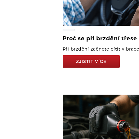
Proč se při brzdění třese
Při brzdění začnete cítit vibrac
ZJISTIT VÍCE