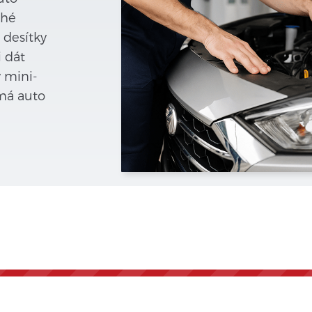
ahé
 desítky
i dát
ý mini-
 má auto