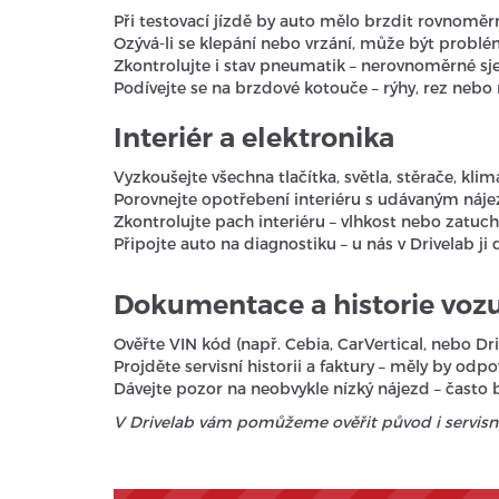
Při testovací jízdě by auto mělo brzdit rovnoměrn
Ozývá-li se klepání nebo vrzání, může být problé
Zkontrolujte i stav pneumatik – nerovnoměrné sj
Podívejte se na brzdové kotouče – rýhy, rez neb
Interiér a elektronika
Vyzkoušejte všechna tlačítka, světla, stěrače, klima
Porovnejte opotřebení interiéru s udávaným náj
Zkontrolujte pach interiéru – vlhkost nebo zatuch
Připojte auto na diagnostiku – u nás v Drivelab 
Dokumentace a historie voz
Ověřte VIN kód (např. Cebia, CarVertical, nebo Dr
Projděte servisní historii a faktury – měly by o
Dávejte pozor na neobvykle nízký nájezd – často 
V Drivelab vám pomůžeme ověřit původ i servisní 