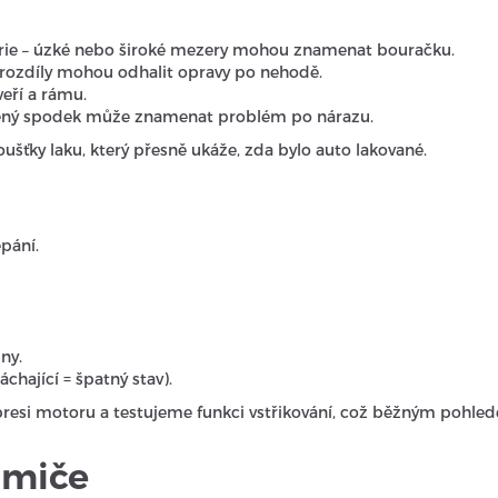
erie – úzké nebo široké mezery mohou znamenat bouračku.
é rozdíly mohou odhalit opravy po nehodě.
eří a rámu.
zený spodek může znamenat problém po nárazu.
šťky laku, který přesně ukáže, zda bylo auto lakované.
pání.
ny.
chající = špatný stav).
esi motoru a testujeme funkci vstřikování, což běžným pohle
umiče