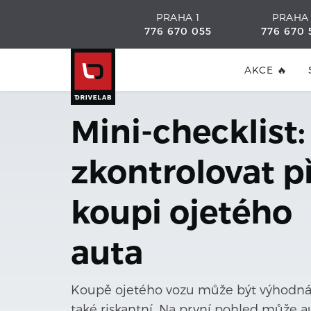
PRAHA 1
PRAHA
776 670 055
776 670 
AKCE 🔥
Mini-checklist:
zkontrolovat př
koupi ojetého
auta
Koupě ojetého vozu může být výhodná,
také riskantní. Na první pohled může a