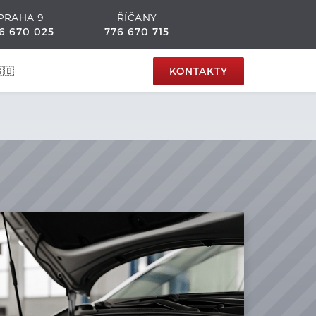
PRAHA 9
ŘÍČANY
6 670 025
776 670 715
🇧
KONTAKTY