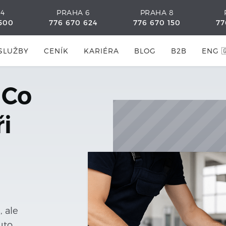
 4
PRAHA 6
PRAHA 8
500
776 670 624
776 670 150
77
SLUŽBY
CENÍK
KARIÉRA
BLOG
B2B
ENG 
 Co
i
 ale
uto