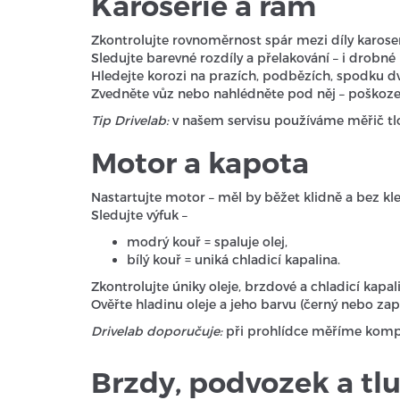
Karoserie a rám
Zkontrolujte rovnoměrnost spár mezi díly karos
Sledujte barevné rozdíly a přelakování – i drobn
Hledejte korozi na prazích, podbězích, spodku dv
Zvedněte vůz nebo nahlédněte pod něj – poško
Tip Drivelab:
v našem servisu používáme měřič tlou
Motor a kapota
Nastartujte motor – měl by běžet klidně a bez kle
Sledujte výfuk –
modrý kouř = spaluje olej,
bílý kouř = uniká chladicí kapalina.
Zkontrolujte úniky oleje, brzdové a chladicí kapali
Ověřte hladinu oleje a jeho barvu (černý nebo zapá
Drivelab doporučuje:
při prohlídce měříme kompr
Brzdy, podvozek a tl