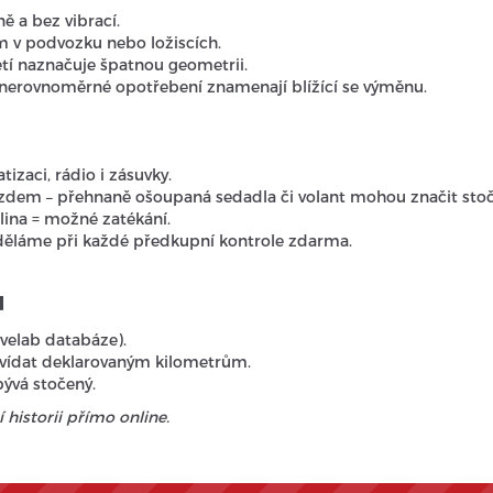
ě a bez vibrací.
m v podvozku nebo ložiscích.
etí naznačuje špatnou geometrii.
o nerovnoměrné opotřebení znamenají blížící se výměnu.
tizaci, rádio i zásuvky.
ezdem – přehnaně ošoupaná sedadla či volant mohou značit stoč
lina = možné zatékání.
ji děláme při každé předkupní kontrole zdarma.
u
ivelab databáze).
dpovídat deklarovaným kilometrům.
bývá stočený.
historii přímo online.