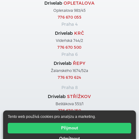
Drivelab
OPLETALOVA
Opletalova 983/45
776 670 055
Praha 4
Drivelab
KRČ
Vídeňská 744/2
776 670 500
Praha 6
Drivelab
ŘEPY
Žalanského 1674/52a
776 670 624
Praha 8
Drivelab
STŘÍŽKOV
Bešťákova 553/1
776 670 150
Tento web používá cookies pro analýzu a marketing.
Praha 9
Přijmout
Drivelab
ČERNÝ MOST
Chlumecká 1636
Odmítnout