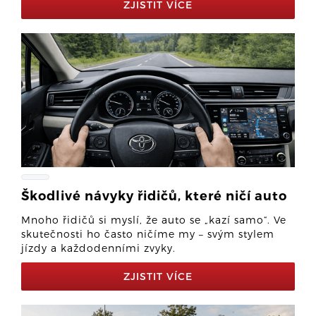
ZJISTIT VÍCE
Škodlivé návyky řidičů, které ničí auto
Mnoho řidičů si myslí, že auto se „kazí samo“. Ve
skutečnosti ho často ničíme my – svým stylem
jízdy a každodenními zvyky.
ZJISTIT VÍCE