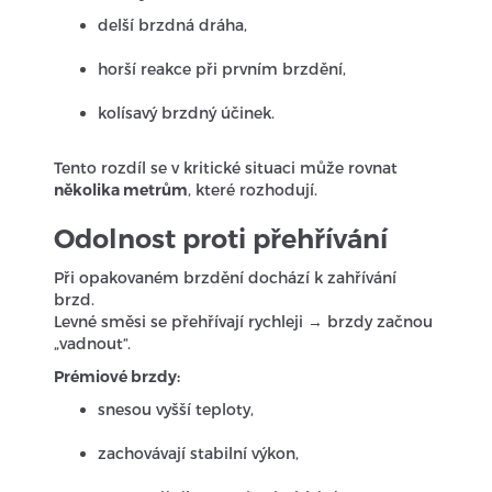
delší brzdná dráha,
horší reakce při prvním brzdění,
kolísavý brzdný účinek.
Tento rozdíl se v kritické situaci může rovnat
několika metrům
, které rozhodují.
Odolnost proti přehřívání
Při opakovaném brzdění dochází k zahřívání
brzd.
Levné směsi se přehřívají rychleji → brzdy začnou
„vadnout“.
Prémiové brzdy:
snesou vyšší teploty,
zachovávají stabilní výkon,