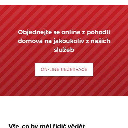
Objednejte se online z pohodlí
domova na jakoukoliv z našich
služeb
ON-LINE REZERVACE
Vše, co by měl řidič vědět