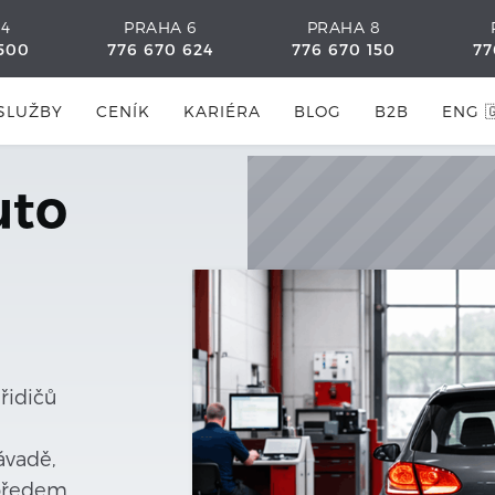
 4
PRAHA 6
PRAHA 8
500
776 670 624
776 670 150
77
SLUŽBY
CENÍK
KARIÉRA
BLOG
B2B
ENG 
uto
řidičů
ávadě,
 předem.