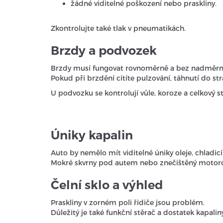
žádné viditelné poškození nebo praskliny.
Zkontrolujte také tlak v pneumatikách.
Brzdy a podvozek
Brzdy musí fungovat rovnoměrně a bez nadměrný
Pokud při brzdění cítíte pulzování, táhnutí do st
U podvozku se kontrolují vůle, koroze a celkový st
Úniky kapalin
Auto by nemělo mít viditelné úniky oleje, chladic
Mokré skvrny pod autem nebo znečištěný motor
Čelní sklo a výhled
Praskliny v zorném poli řidiče jsou problém.
Důležitý je také funkční stěrač a dostatek kapalin