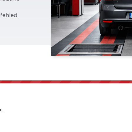
přehled
u.