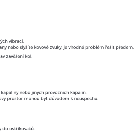
ch vibrací.
rany nebo slyšíte kovové zvuky, je vhodné problém řešit předem.
av zavěšení kol.
í kapaliny nebo jiných provozních kapalin.
ový prostor mohou být důvodem k neúspěchu.
y do ostřikovačů.