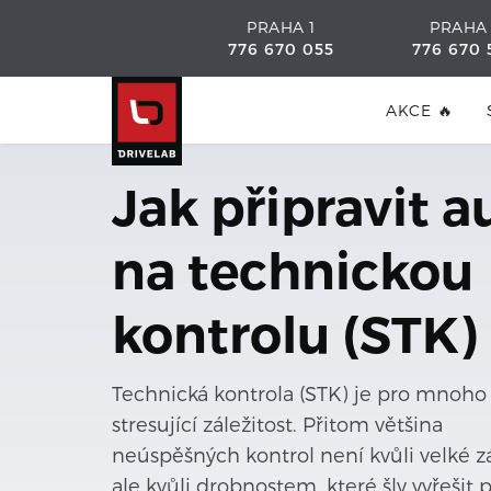
PRAHA 1
PRAHA
776 670 055
776 670 
AKCE 🔥
Jak připravit a
na technickou
kontrolu (STK)
Technická kontrola (STK) je pro mnoho 
stresující záležitost. Přitom většina
neúspěšných kontrol není kvůli velké z
ale kvůli drobnostem, které šly vyřešit