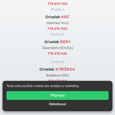
776 670 055
Praha 4
Drivelab
KRČ
Vídeňská 744/2
776 670 500
Praha 6
Drivelab
ŘEPY
Žalanského 1674/52a
776 670 624
Praha 8
Drivelab
STŘÍŽKOV
Bešťákova 553/1
776 670 150
Tento web používá cookies pro analýzu a marketing.
Praha 9
Přijmout
Drivelab
ČERNÝ MOST
Chlumecká 1636
Odmítnout
776 670 025