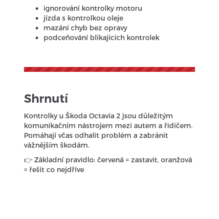
ignorování kontrolky motoru
jízda s kontrolkou oleje
mazání chyb bez opravy
podceňování blikajících kontrolek
Shrnutí
Kontrolky u Škoda Octavia 2 jsou důležitým
komunikačním nástrojem mezi autem a řidičem.
Pomáhají včas odhalit problém a zabránit
vážnějším škodám.
👉 Základní pravidlo: červená = zastavit, oranžová
= řešit co nejdříve