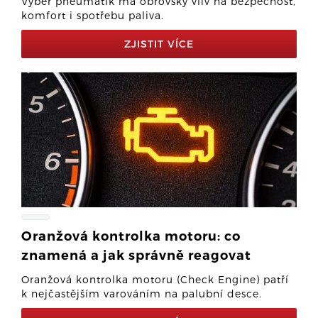
Výběr pneumatik má obrovský vliv na bezpečnost,
komfort i spotřebu paliva.
ZJISTIT VÍCE
Oranžová kontrolka motoru: co
znamená a jak správně reagovat
Oranžová kontrolka motoru (Check Engine) patří
k nejčastějším varováním na palubní desce.