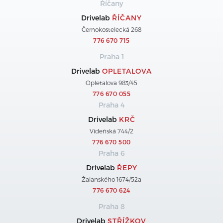
Říčany
Drivelab
ŘÍČANY
Černokostelecká 268
776 670 715
Praha 1
Drivelab
OPLETALOVA
Opletalova 983/45
776 670 055
Praha 4
Drivelab
KRČ
Vídeňská 744/2
776 670 500
Praha 6
Drivelab
ŘEPY
Žalanského 1674/52a
776 670 624
Praha 8
Drivelab
STŘÍŽKOV