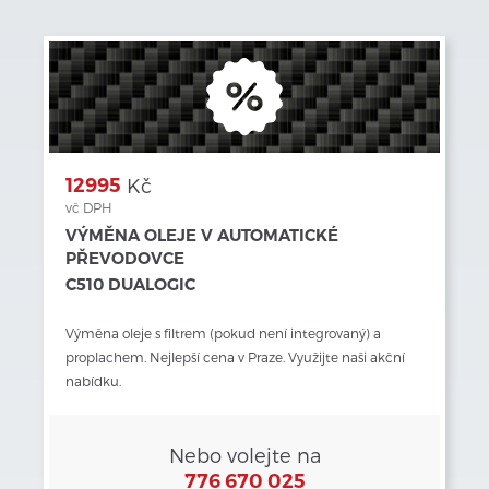
12995
Kč
vč DPH
VÝMĚNA OLEJE V AUTOMATICKÉ
PŘEVODOVCE
C510 DUALOGIC
Výměna oleje s filtrem (pokud není integrovaný) a 
proplachem. Nejlepší cena v Praze. Využijte naši akční 
nabídku.
Nebo volejte na
776 670 025