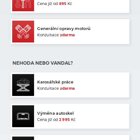
Cena jíž od
895
Kč
Generální opravy motorů
Konzultace
zdarma
NEHODA NEBO VANDAL?
Karosářské práce
Konzultace
zdarma
Výměna autoskel
Cena jíž od
2 995
Kč