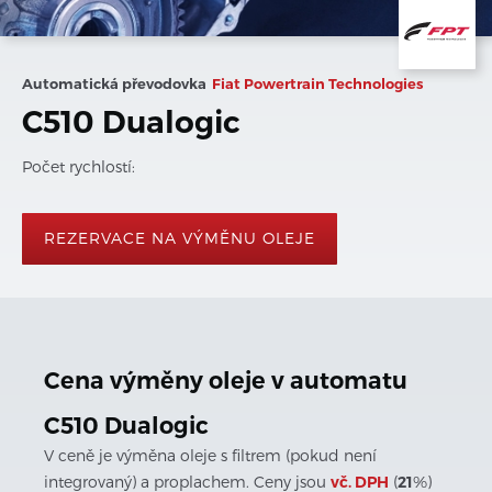
Automatická převodovka
Fiat Powertrain Technologies
C510 Dualogic
Počet rychlostí:
REZERVACE NA VÝMĚNU OLEJE
Cena výměny oleje v automatu
C510 Dualogic
V ceně je výměna oleje s filtrem (pokud není
integrovaný) a proplachem. Ceny jsou
vč. DPH
(
21
%)