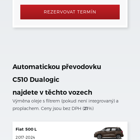
REZERVOVAT TERMÍN
Automatickou převodovku
C510 Dualogic
najdete v těchto vozech
Výměna oleje s filtrem (pokud není integrovaný) a
proplachem. Ceny jsou bez DPH (
21
%)
Fiat
500 L
2017
-
2024