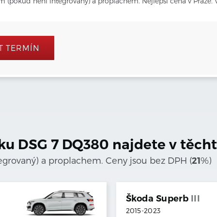
em (pokud není integrovaný) a proplachem. Nejlepší cena v Praze. V
T TERMÍN
ku
DSG 7 DQ380
najdete v těch
tegrovaný) a proplachem. Ceny jsou bez DPH (
%)
21
Škoda
Superb
III
2015
-
2023