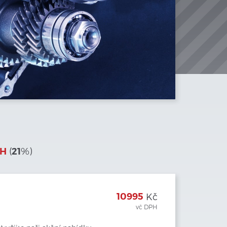
(
%)
PH
21
10995
Kč
vč DPH