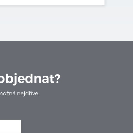
 objednat?
ožná nejdříve.