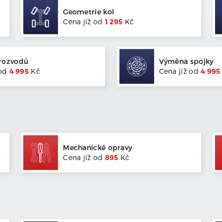
Geometrie kol
Cena jíž od
1 295
Kč
rozvodů
Výměna spojky
 od
4 995
Kč
Cena jíž od
4 995
Mechanické opravy
Cena jíž od
895
Kč