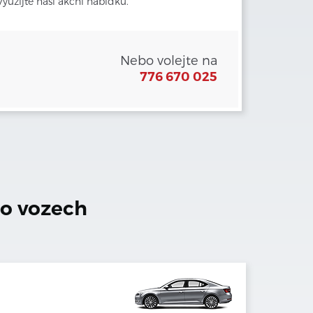
yužijte naši akční nabídku.
Nebo volejte na
776 670 025
to vozech