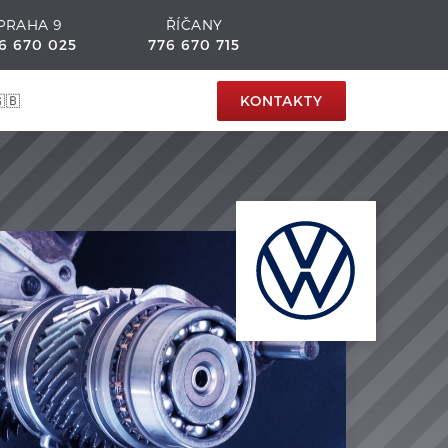
PRAHA 9
ŘÍČANY
6 670 025
776 670 715
🇧
KONTAKTY