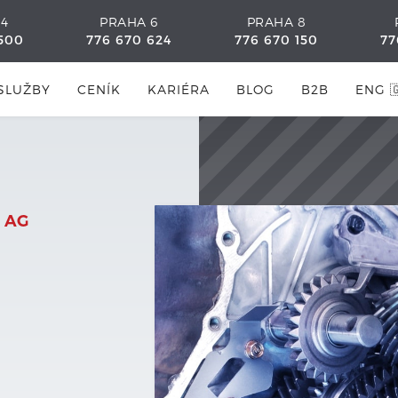
 4
PRAHA 6
PRAHA 8
500
776 670 624
776 670 150
77
SLUŽBY
CENÍK
KARIÉRA
BLOG
B2B
ENG 
 AG