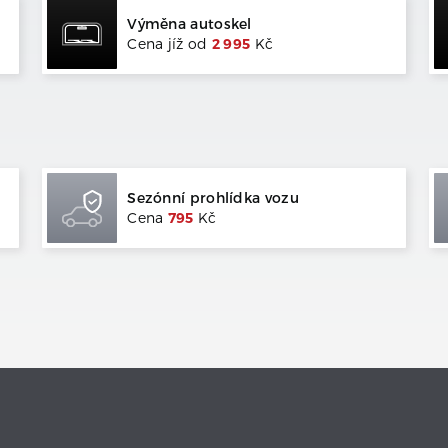
Výměna autoskel
Cena jíž od
2 995
Kč
Sezónní prohlídka vozu
Cena
795
Kč