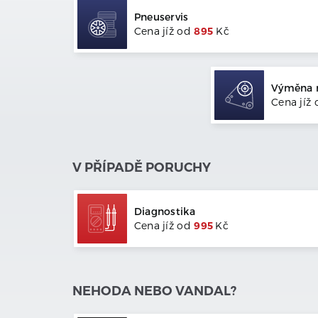
Pneuservis
Cena jíž od
895
Kč
Výměna 
Cena jíž
V PŘÍPADĚ PORUCHY
Diagnostika
Cena jíž od
995
Kč
NEHODA NEBO VANDAL?