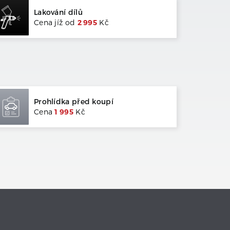
Lakování dílů
Cena jíž od
2 995
Kč
Prohlídka před koupí
Cena
1 995
Kč