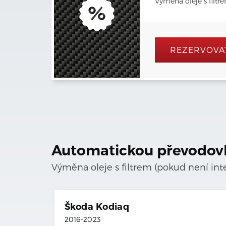
Výměna oleje s filtr
REZERVOVA
Automatickou převodov
Výměna oleje s filtrem (pokud není in
Škoda
Kodiaq
2016
-
2023