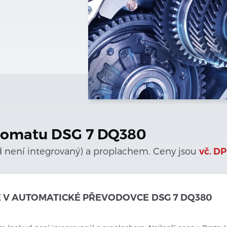
tomatu
DSG 7 DQ380
ud není integrovaný) a proplachem. Ceny jsou
vč. D
 V AUTOMATICKÉ PŘEVODOVCE
DSG 7 DQ380