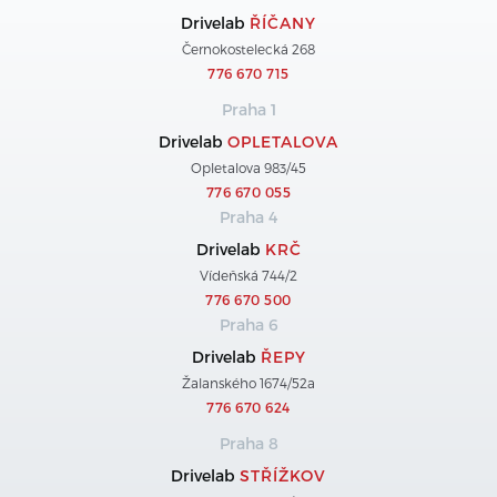
Drivelab
ŘÍČANY
Černokostelecká 268
776 670 715
Praha 1
Drivelab
OPLETALOVA
Opletalova 983/45
776 670 055
Praha 4
Drivelab
KRČ
Vídeňská 744/2
776 670 500
Praha 6
Drivelab
ŘEPY
Žalanského 1674/52a
776 670 624
Praha 8
Drivelab
STŘÍŽKOV