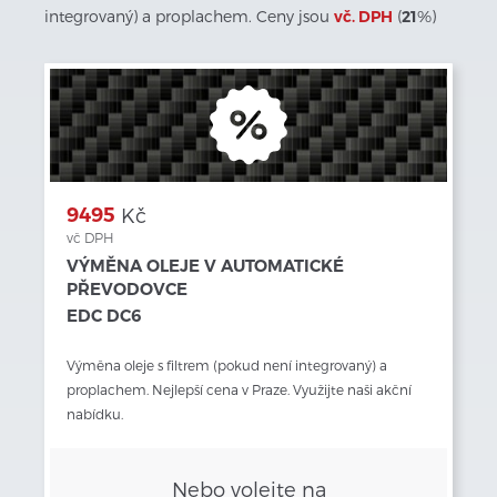
integrovaný) a proplachem. Ceny jsou
vč. DPH
(
21
%)
9495
Kč
vč DPH
VÝMĚNA OLEJE V AUTOMATICKÉ
PŘEVODOVCE
EDC DC6
Výměna oleje s filtrem (pokud není integrovaný) a 
proplachem. Nejlepší cena v Praze. Využijte naši akční 
nabídku.
Nebo volejte na