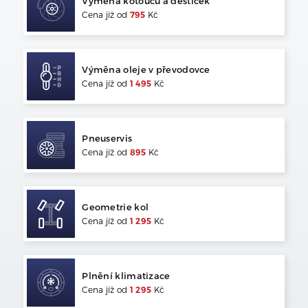
Výměna kotoučů a destiček
Cena jíž od
795
Kč
Výměna oleje v převodovce
Cena jíž od
1 495
Kč
Pneuservis
Cena jíž od
895
Kč
Geometrie kol
Cena jíž od
1 295
Kč
Plnění klimatizace
Cena jíž od
1 295
Kč