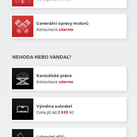
Generální opravy motorů
Konzultace
zdarma
NEHODA NEBO VANDAL?
Karosářské práce
Konzultace
zdarma
Výměna autoskel
Cena jíž od
2 995
Kč
Lakování dílů