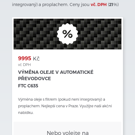
integrovaný) a proplachem. Ceny jsou
vč. DPH
(
21
%)
9995
Kč
vč DPH
VÝMĚNA OLEJE V AUTOMATICKÉ
PŘEVODOVCE
FTC C635
Výměna oleje s filtrem (pokud není integrovaný) a 
proplachem. Nejlepší cena v Praze. Využijte naši akční 
nabídku.
Nebo volejte na