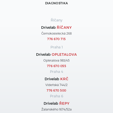
DIAGNOSTIKA
Říčany
Drivelab
ŘÍČANY
Černokostelecká 268
776 670 715
Praha 1
Drivelab
OPLETALOVA
Opletalova 983/45
776 670 055
Praha 4
Drivelab
KRČ
Vídeňská 744/2
776 670 500
Praha 6
Drivelab
ŘEPY
Žalanského 1674/52a