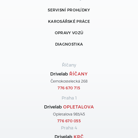
SERVISNÍ PROHLÍDKY
KAROSÁŘSKÉ PRÁCE
OPRAVY VOZŮ
DIAGNOSTIKA
Říčany
Drivelab
ŘÍČANY
Černokostelecká 268
776 670 715
Praha 1
Drivelab
OPLETALOVA
Opletalova 983/45
776 670 055
Praha 4
Drivelab
KRČ