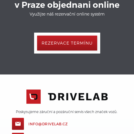
v Praze objednani online
Využijte náš rezervační online systém
REZERVACE TERMÍNU
Poskytujeme záruční a pozáruční servis všech značek vozů. 
INFO@DRIVELAB.CZ