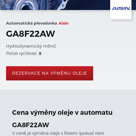
Automatická převodovka
Aisin
GA8F22AW
Hydrodynamický měnič
Počet rychlostí:
8
REZERVACE NA VÝMĚNU OLEJE
Cena výměny oleje v automatu
GA8F22AW
V ceně je výměna oleje s filtrem (pokud není