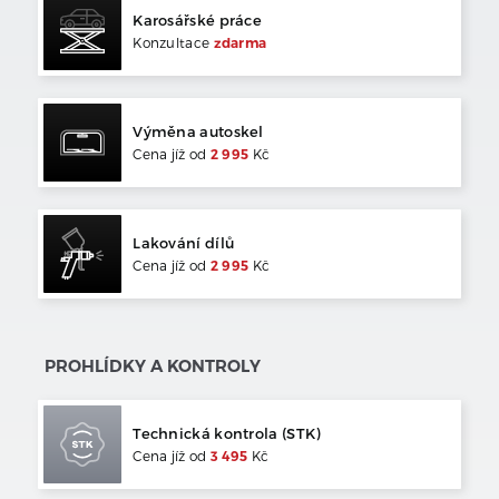
Karosářské práce
Konzultace
zdarma
Výměna autoskel
Cena jíž od
2 995
Kč
Lakování dílů
Cena jíž od
2 995
Kč
PROHLÍDKY A KONTROLY
Technická kontrola (STK)
Cena jíž od
3 495
Kč