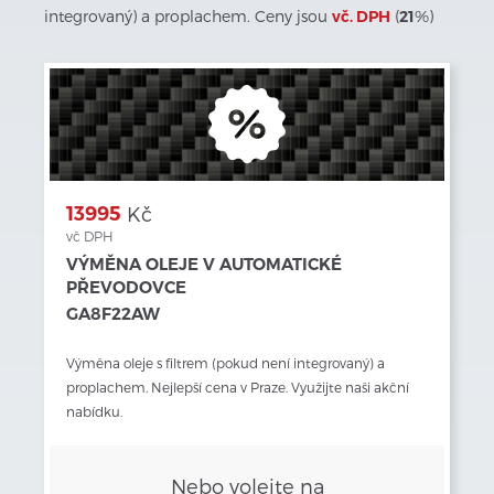
integrovaný) a proplachem. Ceny jsou
vč. DPH
(
21
%)
13995
Kč
vč DPH
VÝMĚNA OLEJE V AUTOMATICKÉ
PŘEVODOVCE
GA8F22AW
Výměna oleje s filtrem (pokud není integrovaný) a 
proplachem. Nejlepší cena v Praze. Využijte naši akční 
nabídku.
Nebo volejte na