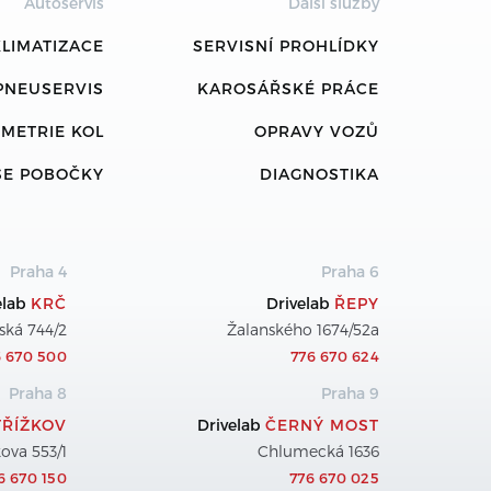
Autoservis
Další služby
LIMATIZACE
SERVISNÍ PROHLÍDKY
PNEUSERVIS
KAROSÁŘSKÉ PRÁCE
METRIE KOL
OPRAVY VOZŮ
ŠE POBOČKY
DIAGNOSTIKA
Praha 4
Praha 6
elab
KRČ
Drivelab
ŘEPY
ská 744/2
Žalanského 1674/52a
6 670 500
776 670 624
Praha 8
Praha 9
TŘÍŽKOV
Drivelab
ČERNÝ MOST
ova 553/1
Chlumecká 1636
6 670 150
776 670 025