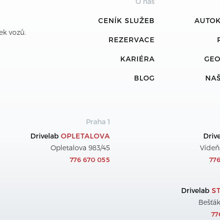
O nás
CENÍK SLUŽEB
AUTOK
ek vozů. 
REZERVACE
KARIÉRA
GEO
BLOG
NA
Praha 1
Drivelab
OPLETALOVA
Driv
Opletalova 983/45
Vídeň
776 670 055
77
Drivelab
S
Bešťák
77