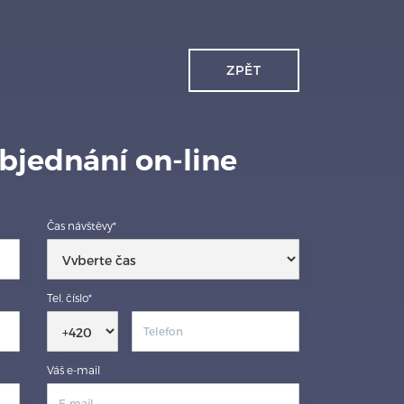
ZPĚT
bjednání on-line
Čas návštěvy*
Tel. číslo*
Váš e-mail