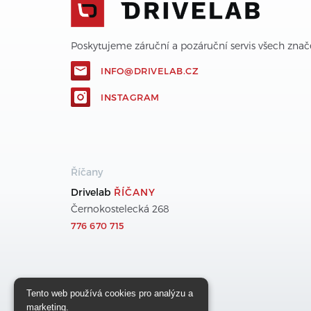
Poskytujeme záruční a pozáruční servis všech znač
INFO@DRIVELAB.CZ
INSTAGRAM
Říčany
Drivelab
ŘÍČANY
Černokostelecká 268
776 670 715
Tento web používá cookies pro analýzu a
marketing.