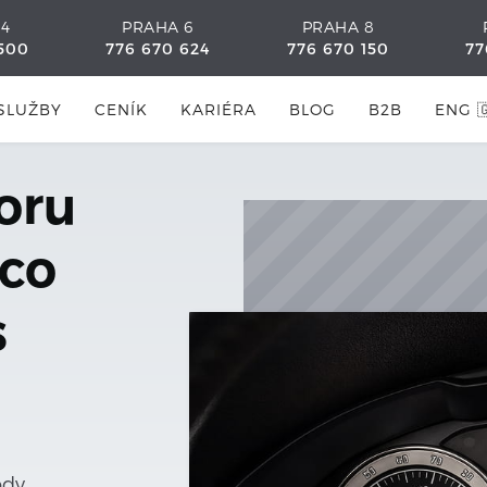
 4
PRAHA 6
PRAHA 8
500
776 670 624
776 670 150
77
SLUŽBY
CENÍK
KARIÉRA
BLOG
B2B
ENG 
oru
 co
s
ody