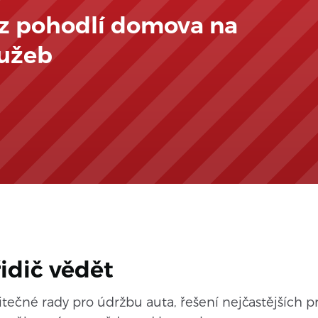
 z pohodlí domova na
lužeb
řidič vědět
ečné rady pro údržbu auta, řešení nejčastějších p