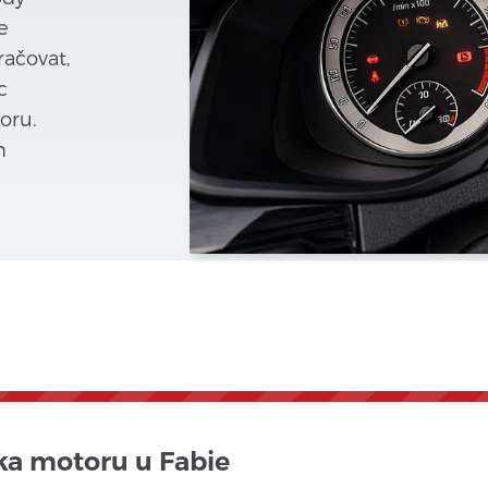
e
račovat,
c
oru.
m
a motoru u Fabie