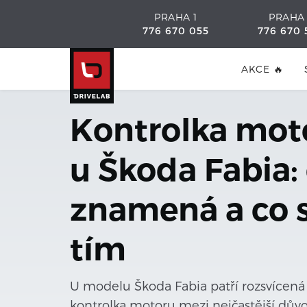
PRAHA 1
PRAHA
776 670 055
776 670 
AKCE 🔥
Kontrolka mot
u Škoda Fabia:
znamená a co 
tím
U modelu Škoda Fabia patří rozsvícená
kontrolka motoru mezi nejčastější dův