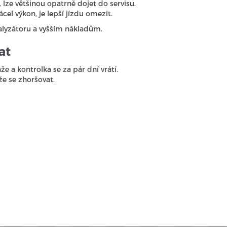
 lze většinou opatrně dojet do servisu.
cel výkon, je lepší jízdu omezit.
alyzátoru a vyšším nákladům.
at
e a kontrolka se za pár dní vrátí.
e se zhoršovat.