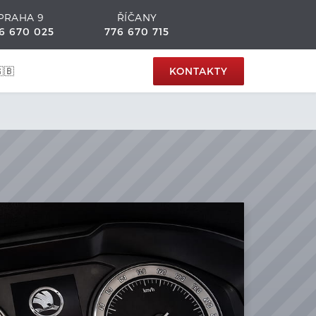
PRAHA 9
ŘÍČANY
6 670 025
776 670 715
🇧
KONTAKTY