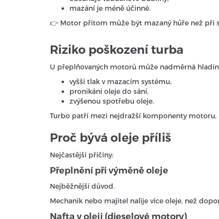
mazání je méně účinné.
👉 Motor přitom může být mazaný hůře než při s
Riziko poškození turba
U přeplňovaných motorů může nadměrná hladina 
vyšší tlak v mazacím systému,
pronikání oleje do sání,
zvýšenou spotřebu oleje.
Turbo patří mezi nejdražší komponenty motoru, p
Proč bývá oleje příliš
Nejčastější příčiny:
Přeplnění při výměně oleje
Nejběžnější důvod.
Mechanik nebo majitel nalije více oleje, než dopo
Nafta v oleji (dieselové motory)