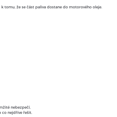
 k tomu, že se část paliva dostane do motorového oleje.
mžité nebezpečí,
o nejdříve řešit.