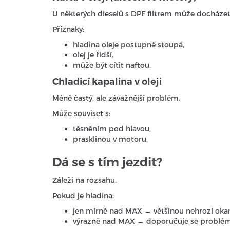
U některých dieselů s DPF filtrem může docházet
Příznaky:
hladina oleje postupně stoupá,
olej je řidší,
může být cítit naftou.
Chladicí kapalina v oleji
Méně častý, ale závažnější problém.
Může souviset s:
těsněním pod hlavou,
prasklinou v motoru.
Dá se s tím jezdit?
Záleží na rozsahu.
Pokud je hladina:
jen mírně nad MAX → většinou nehrozí oka
výrazně nad MAX → doporučuje se problém c