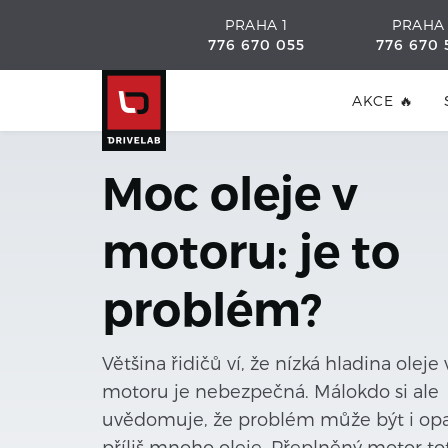
PRAHA 1
PRAHA
776 670 055
776 670 
AKCE 🔥
Moc oleje v
motoru: je to
problém?
Většina řidičů ví, že nízká hladina oleje 
motoru je nebezpečná. Málokdo si ale
uvědomuje, že problém může být i opa
příliš mnoho oleje. Přeplněný motor to