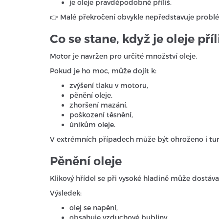
je oleje pravděpodobně příliš.
👉 Malé překročení obvykle nepředstavuje problém
Co se stane, když je oleje př
Motor je navržen pro určité množství oleje.
Pokud je ho moc, může dojít k:
zvýšení tlaku v motoru,
pěnění oleje,
zhoršení mazání,
poškození těsnění,
únikům oleje.
V extrémních případech může být ohroženo i tur
Pěnění oleje
Klikový hřídel se při vysoké hladině může dostáva
Výsledek:
olej se napění,
obsahuje vzduchové bubliny,