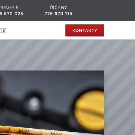
PRAHA 9
ŘÍČANY
6 670 025
776 670 715
🇧
KONTAKTY