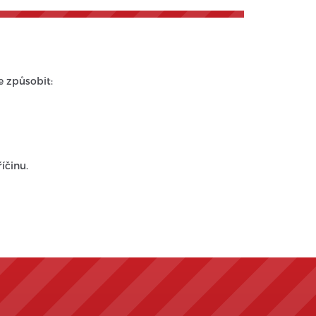
e způsobit:
íčinu.