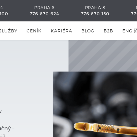
 4
PRAHA 6
PRAHA 8
500
776 670 624
776 670 150
77
SLUŽBY
CENÍK
KARIÉRA
BLOG
B2B
ENG 
v
čný –
tiž