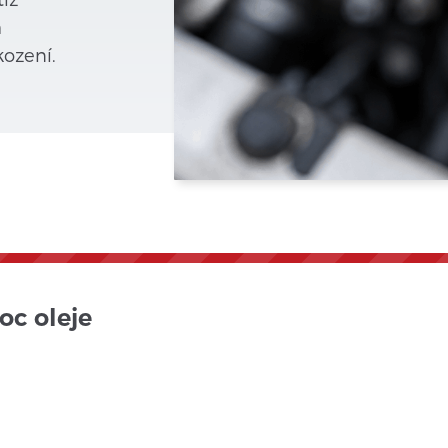
h
ození.
oc oleje