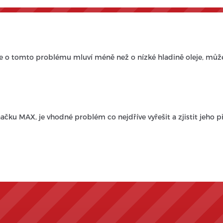
se o tomto problému mluví méně než o nízké hladině oleje, můž
ačku MAX, je vhodné problém co nejdříve vyřešit a zjistit jeho př