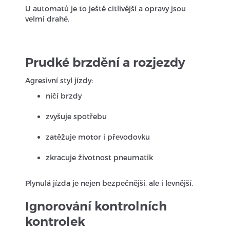
U automatů je to ještě citlivější a opravy jsou
velmi drahé.
Prudké brzdění a rozjezdy
Agresivní styl jízdy:
ničí brzdy
zvyšuje spotřebu
zatěžuje motor i převodovku
zkracuje životnost pneumatik
Plynulá jízda je nejen bezpečnější, ale i levnější.
Ignorování kontrolních
kontrolek