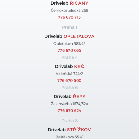
Drivelab
ŘÍČANY
Černokostelecká 268
776 670 715
Praha 1
Drivelab
OPLETALOVA
Opletalova 983/45
776 670 055
Praha 4
Drivelab
KRČ
Vídeňská 744/2
776 670 500
Praha 6
Drivelab
ŘEPY
Žalanského 1674/52a
776 670 624
Praha 8
Drivelab
STŘÍŽKOV
Bešťákova 553/1