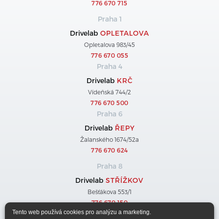
776 670 715
Praha 1
Drivelab
OPLETALOVA
Opletalova 983/45
776 670 055
Praha 4
Drivelab
KRČ
Vídeňská 744/2
776 670 500
Praha 6
Drivelab
ŘEPY
Žalanského 1674/52a
776 670 624
Praha 8
Drivelab
STŘÍŽKOV
Bešťákova 553/1
776 670 150
Tento web používá cookies pro analýzu a marketing.
Praha 9