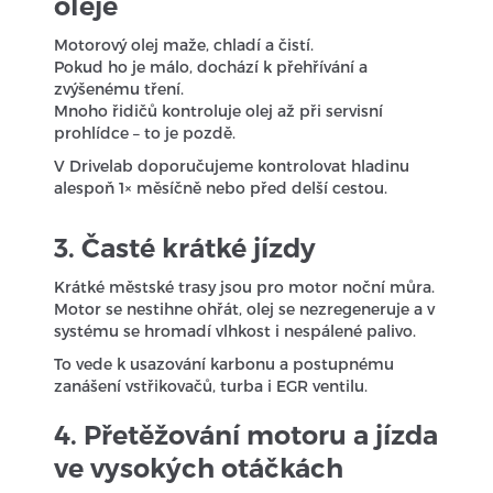
oleje
Motorový olej maže, chladí a čistí.
Pokud ho je málo, dochází k přehřívání a
zvýšenému tření.
Mnoho řidičů kontroluje olej až při servisní
prohlídce – to je pozdě.
V Drivelab doporučujeme kontrolovat hladinu
alespoň 1× měsíčně nebo před delší cestou.
3. Časté krátké jízdy
Krátké městské trasy jsou pro motor noční můra.
Motor se nestihne ohřát, olej se nezregeneruje a v
systému se hromadí vlhkost i nespálené palivo.
To vede k usazování karbonu a postupnému
zanášení vstřikovačů, turba i EGR ventilu.
4. Přetěžování motoru a jízda
ve vysokých otáčkách