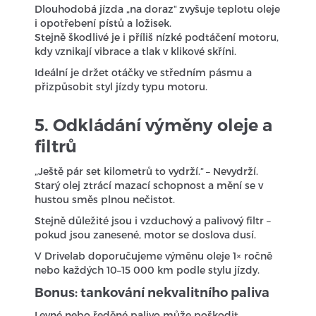
Dlouhodobá jízda „na doraz“ zvyšuje teplotu oleje
i opotřebení pístů a ložisek.
Stejně škodlivé je i příliš nízké podtáčení motoru,
kdy vznikají vibrace a tlak v klikové skříni.
Ideální je držet otáčky ve středním pásmu a
přizpůsobit styl jízdy typu motoru.
5. Odkládání výměny oleje a
filtrů
„Ještě pár set kilometrů to vydrží.“ – Nevydrží.
Starý olej ztrácí mazací schopnost a mění se v
hustou směs plnou nečistot.
Stejně důležité jsou i vzduchový a palivový filtr –
pokud jsou zanesené, motor se doslova dusí.
V Drivelab doporučujeme výměnu oleje 1× ročně
nebo každých 10–15 000 km podle stylu jízdy.
Bonus: tankování nekvalitního paliva
Levné nebo ředěné palivo může poškodit