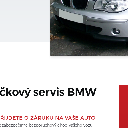
čkový servis 
BMW
ŘIJDETE O ZÁRUKU NA VAŠE AUTO.
mž zabezpečíme bezporuchový chod vašeho vozu. 