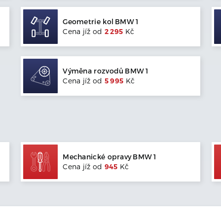
Geometrie kol
BMW
1
Cena jíž od
2 295
Kč
Výměna rozvodů
BMW
1
Cena jíž od
5 995
Kč
Mechanické opravy
BMW
1
Cena jíž od
945
Kč