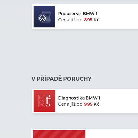
Pneuservis
BMW
1
Cena jíž od
895
Kč
V PŘÍPADĚ PORUCHY
Diagnostika
BMW
1
Cena jíž od
995
Kč