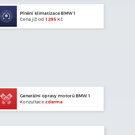
Plnění klimatizace
BMW
1
Cena jíž od
1 295
Kč
Generální opravy motorů
BMW
1
Konzultace
zdarma