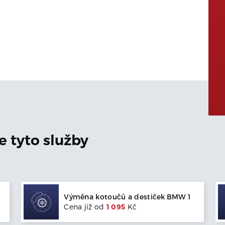
 tyto služby
Výměna kotoučů a destiček
BMW
1
Cena jíž od
1 095
Kč