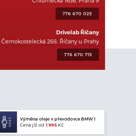
Chlumecká 1636, Praha 9
776 670 025
Drivelab Říčany
Černokostelecká 268, Říčany u Prahy
776 670 715
Výměna oleje v převodovce
BMW
1
Cena jíž od
1 995
Kč