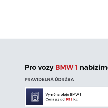
Pro vozy
BMW
1
nabízíme
PRAVIDELNÁ ÚDRŽBA
Výměna oleje
BMW
1
Cena jíž od
995
Kč