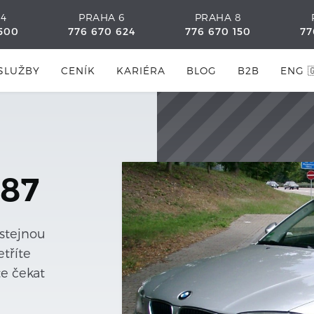
 4
PRAHA 6
PRAHA 8
500
776 670 624
776 670 150
77
SLUŽBY
CENÍK
KARIÉRA
BLOG
B2B
ENG 
E87
 stejnou
tříte
te čekat