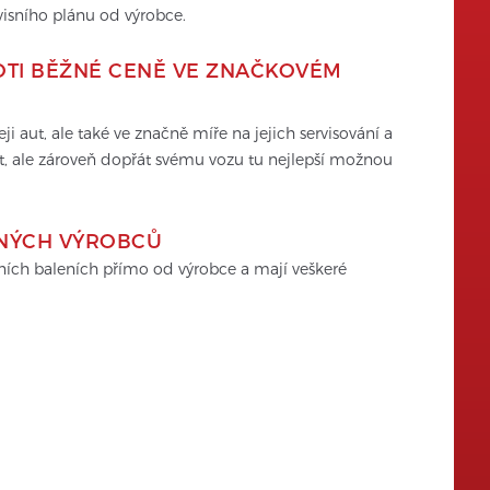
visního plánu od výrobce.
OTI BĚŽNÉ CENĚ VE ZNAČKOVÉM 
 aut, ale také ve značně míře na jejich servisování a 
t, ale zároveň dopřát svému vozu tu nejlepší možnou 
ENÝCH VÝROBCŮ
lních baleních přímo od výrobce a mají veškeré 