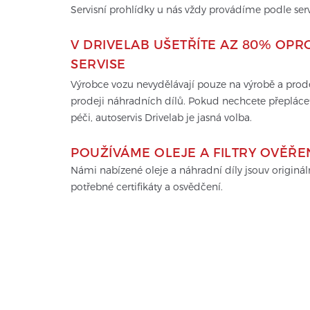
Servisní prohlídky u nás vždy provádíme podle ser
V DRIVELAB UŠETŘÍTE AZ 80% OPR
SERVISE
Výrobce vozu nevydělávají pouze na výrobě a prodeji
prodeji náhradních dílů. Pokud nechcete přepláce
péči, autoservis Drivelab je jasná volba.
POUŽÍVÁME OLEJE A FILTRY OVĚŘ
Námi nabízené oleje a náhradní díly jsouv originá
potřebné certifikáty a osvědčení.