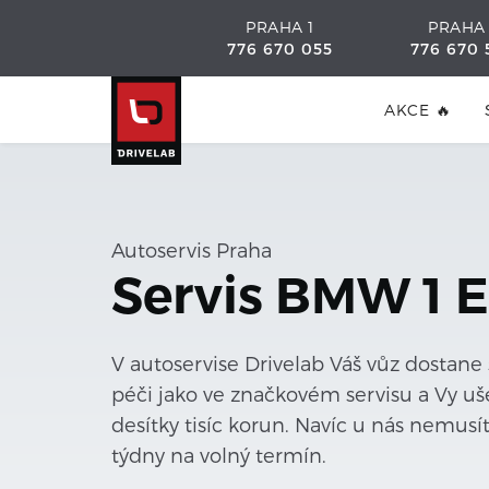
PRAHA 1
PRAHA
776 670 055
776 670 
AKCE 🔥
Autoservis Praha
Servis BMW 1 
V autoservise Drivelab Váš vůz dostane
péči jako ve značkovém servisu a Vy uše
desítky tisíc korun. Navíc u nás nemusí
týdny na volný termín.