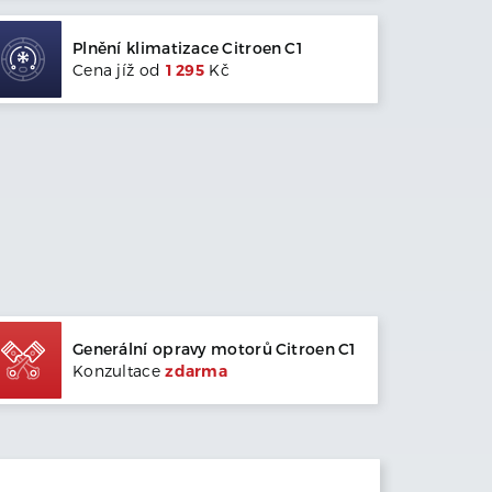
Plnění klimatizace
Citroen
C1
Cena jíž od
1 295
Kč
Generální opravy motorů
Citroen
C1
Konzultace
zdarma