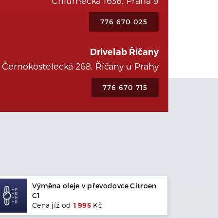
Chlumecká 1636, Praha 9
776 670 025
Drivelab Říčany
Černokostelecká 268, Říčany u Prahy
776 670 715
Výměna oleje v převodovce
Citroen
C1
Cena jíž od
1 995
Kč