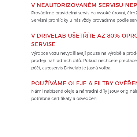
V NEAUTORIZOVANÉM SERVISU NEP
Provádíme pravidelný servis na vysoké úrovni, čí
Servisní prohlídky u nás vždy provádíme podle ser
V DRIVELAB UŠETŘÍTE AZ 80% OPR
SERVISE
Výrobce vozu nevydělávají pouze na výrobě a prodeji
prodeji náhradních dílů. Pokud nechcete přepláce
péči, autoservis Drivelab je jasná volba.
POUŽÍVÁME OLEJE A FILTRY OVĚŘ
Námi nabízené oleje a náhradní díly jsouv originá
potřebné certifikáty a osvědčení.