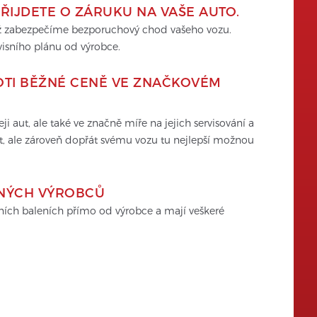
ŘIJDETE O ZÁRUKU NA VAŠE AUTO.
mž zabezpečíme bezporuchový chod vašeho vozu. 
visního plánu od výrobce.
OTI BĚŽNÉ CENĚ VE ZNAČKOVÉM 
 aut, ale také ve značně míře na jejich servisování a 
t, ale zároveň dopřát svému vozu tu nejlepší možnou 
ENÝCH VÝROBCŮ
lních baleních přímo od výrobce a mají veškeré 