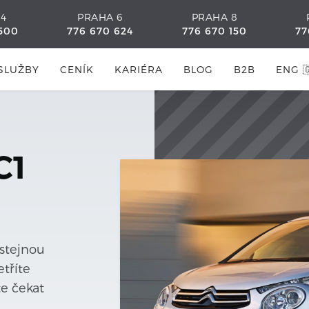
 4
PRAHA 6
PRAHA 8
500
776 670 624
776 670 150
77
SLUŽBY
CENÍK
KARIÉRA
BLOG
B2B
ENG 
C1
 stejnou
tříte
te čekat