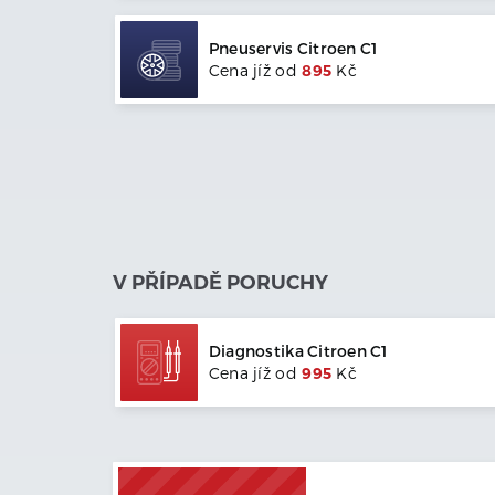
Pneuservis
Citroen
C1
Cena jíž od
895
Kč
V PŘÍPADĚ PORUCHY
Diagnostika
Citroen
C1
Cena jíž od
995
Kč