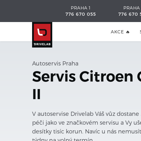
PRAHA 1
PRAHA
776 670 055
776 670 
AKCE 🔥
Autoservis Praha
Servis Citroen 
II
V autoservise Drivelab Váš vůz dostane
péči jako ve značkovém servisu a Vy uše
desítky tisíc korun. Navíc u nás nemusí
týdny na volný termín.