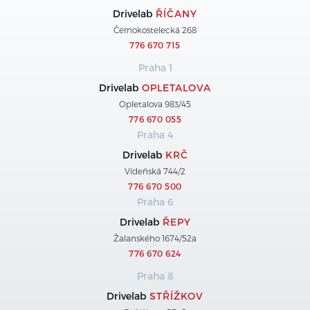
Drivelab
ŘÍČANY
Černokostelecká 268
776 670 715
Praha 1
Drivelab
OPLETALOVA
Opletalova 983/45
776 670 055
Praha 4
Drivelab
KRČ
Vídeňská 744/2
776 670 500
Praha 6
Drivelab
ŘEPY
Žalanského 1674/52a
776 670 624
Praha 8
Drivelab
STŘÍŽKOV