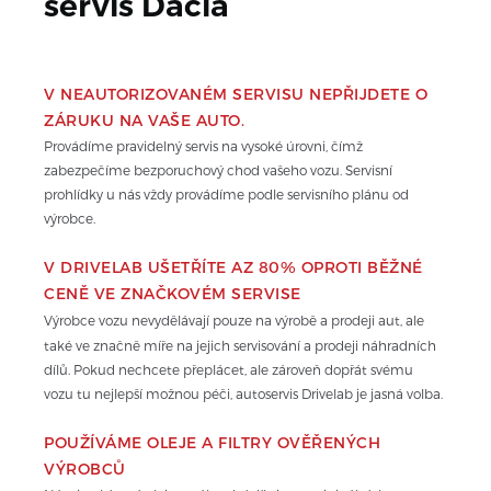
servis 
Dacia
V NEAUTORIZOVANÉM SERVISU NEPŘIJDETE O 
ZÁRUKU NA VAŠE AUTO.
Provádíme pravidelný servis na vysoké úrovni, čímž 
zabezpečíme bezporuchový chod vašeho vozu. Servisní 
prohlídky u nás vždy provádíme podle servisního plánu od 
výrobce.
V DRIVELAB UŠETŘÍTE AZ 80% OPROTI BĚŽNÉ 
CENĚ VE ZNAČKOVÉM SERVISE
Výrobce vozu nevydělávají pouze na výrobě a prodeji aut, ale 
také ve značně míře na jejich servisování a prodeji náhradních 
dílů. Pokud nechcete přeplácet, ale zároveň dopřát svému 
vozu tu nejlepší možnou péči, autoservis Drivelab je jasná volba.
POUŽÍVÁME OLEJE A FILTRY OVĚŘENÝCH 
VÝROBCŮ