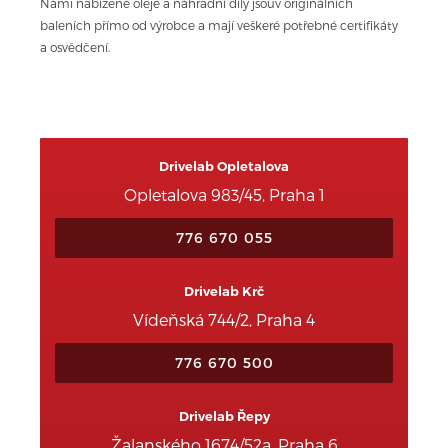
Námi nabízené oleje a náhradní díly jsouv originálních 
baleních přímo od výrobce a mají veškeré potřebné certifikáty 
a osvědčení.
Drivelab Opletalova
Opletalova 983/45, Praha 1
776 670 055
Drivelab Krč
Vídeňská 744/2, Praha 4
776 670 500
Drivelab Řepy
Žalanského 1674/52a, Praha 6