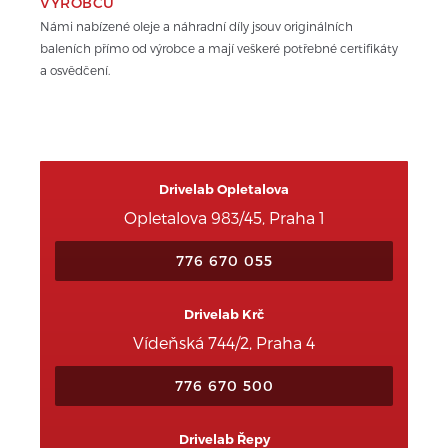
VÝROBCŮ
Námi nabízené oleje a náhradní díly jsouv originálních 
baleních přímo od výrobce a mají veškeré potřebné certifikáty 
a osvědčení.
Drivelab Opletalova
Opletalova 983/45, Praha 1
776 670 055
Drivelab Krč
Vídeňská 744/2, Praha 4
776 670 500
Drivelab Řepy