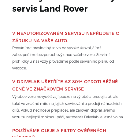
servis 
Land Rover
V NEAUTORIZOVANÉM SERVISU NEPŘIJDETE O 
ZÁRUKU NA VAŠE AUTO.
Provádíme pravidelný servis na vysoké úrovni, čímž 
zabezpečíme bezporuchový chod vašeho vozu. Servisní 
prohlídky u nás vždy provádíme podle servisního plánu od 
výrobce.
V DRIVELAB UŠETŘÍTE AZ 80% OPROTI BĚŽNÉ 
CENĚ VE ZNAČKOVÉM SERVISE
Výrobce vozu nevydělávají pouze na výrobě a prodeji aut, ale 
také ve značně míře na jejich servisování a prodeji náhradních 
dílů. Pokud nechcete přeplácet, ale zároveň dopřát svému 
vozu tu nejlepší možnou péči, autoservis Drivelab je jasná volba.
POUŽÍVÁME OLEJE A FILTRY OVĚŘENÝCH 