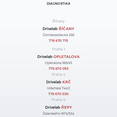
DIAGNOSTIKA
Říčany
Drivelab
ŘÍČANY
Černokostelecká 268
776 670 715
Praha 1
Drivelab
OPLETALOVA
Opletalova 983/45
776 670 055
Praha 4
Drivelab
KRČ
Vídeňská 744/2
776 670 500
Praha 6
Drivelab
ŘEPY
Žalanského 1674/52a