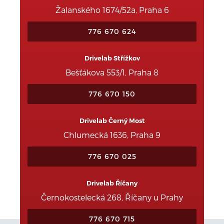
Žalanského 1674/52a, Praha 6
776 670 624
Drivelab Střížkov
Bešťákova 553/1, Praha 8
776 670 150
Drivelab Černý Most
Chlumecká 1636, Praha 9
776 670 025
Drivelab Říčany
Černokostelecká 268, Říčany u Prahy
776 670 715