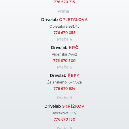
776 670 715
Praha 1
Drivelab
OPLETALOVA
Opletalova 983/45
776 670 055
Praha 4
Drivelab
KRČ
Vídeňská 744/2
776 670 500
Praha 6
Drivelab
ŘEPY
Žalanského 1674/52a
776 670 624
Praha 8
Drivelab
STŘÍŽKOV
Bešťákova 553/1
776 670 150
Praha 9