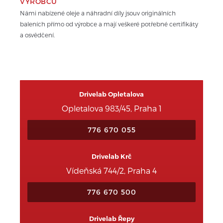
VÝROBCŮ
Námi nabízené oleje a náhradní díly jsouv originálních 
baleních přímo od výrobce a mají veškeré potřebné certifikáty 
a osvědčení.
Drivelab Opletalova
Opletalova 983/45, Praha 1
776 670 055
Drivelab Krč
Vídeňská 744/2, Praha 4
776 670 500
Drivelab Řepy