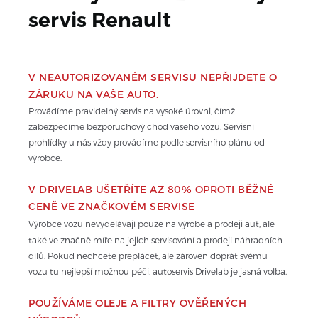
servis 
Renault
V NEAUTORIZOVANÉM SERVISU NEPŘIJDETE O 
ZÁRUKU NA VAŠE AUTO.
Provádíme pravidelný servis na vysoké úrovni, čímž 
zabezpečíme bezporuchový chod vašeho vozu. Servisní 
prohlídky u nás vždy provádíme podle servisního plánu od 
výrobce.
V DRIVELAB UŠETŘÍTE AZ 80% OPROTI BĚŽNÉ 
CENĚ VE ZNAČKOVÉM SERVISE
Výrobce vozu nevydělávají pouze na výrobě a prodeji aut, ale 
také ve značně míře na jejich servisování a prodeji náhradních 
dílů. Pokud nechcete přeplácet, ale zároveň dopřát svému 
vozu tu nejlepší možnou péči, autoservis Drivelab je jasná volba.
POUŽÍVÁME OLEJE A FILTRY OVĚŘENÝCH 