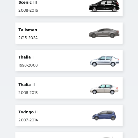
Scenic
III
2008
-
2016
Talisman
2015
-
2024
Thalia
I
1998
-
2008
Thalia
II
2008
-
2013
Twingo
II
2007
-
2014