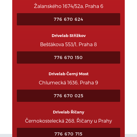
Žalanského 1674/52a, Praha 6
776 670 624
Drivelab Střížkov
Bešťákova 553/1, Praha 8
776 670 150
Drivelab Černý Most
Chlumecká 1636, Praha 9
776 670 025
Drivelab Říčany
Černokostelecká 268, Říčany u Prahy
776 670 715