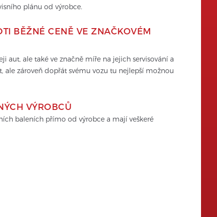
visního plánu od výrobce.
OTI BĚŽNÉ CENĚ VE ZNAČKOVÉM 
 aut, ale také ve značně míře na jejich servisování a 
t, ale zároveň dopřát svému vozu tu nejlepší možnou 
ENÝCH VÝROBCŮ
lních baleních přímo od výrobce a mají veškeré 