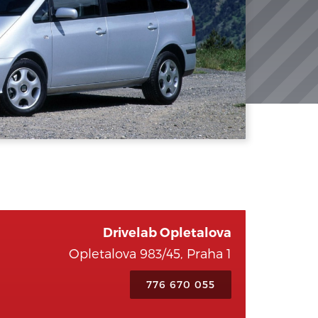
Drivelab Opletalova
Opletalova 983/45, Praha 1
776 670 055