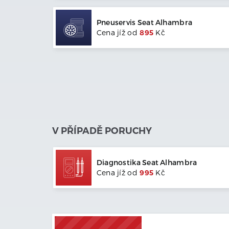
Pneuservis
Seat
Alhambra
Cena jíž od
895
Kč
V PŘÍPADĚ PORUCHY
Diagnostika
Seat
Alhambra
Cena jíž od
995
Kč