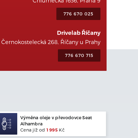
Chlumecká 1636, Praha 9
776 670 025
Drivelab Říčany
Černokostelecká 268, Říčany u Prahy
776 670 715
Výměna oleje v převodovce
Seat
Alhambra
Cena jíž od
1 995
Kč