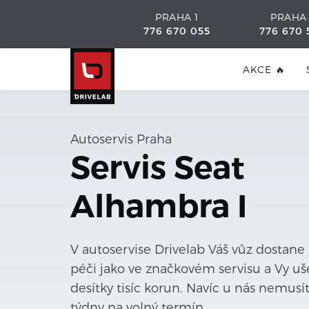
PRAHA 1
PRAHA
776 670 055
776 670 
AKCE 🔥
Autoservis Praha
Servis Seat
Alhambra I
V autoservise Drivelab Váš vůz dostane
péči jako ve značkovém servisu a Vy uše
desítky tisíc korun. Navíc u nás nemusí
týdny na volný termín.