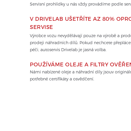
Servisní prohlídky u nás vždy provádíme podle ser
V DRIVELAB UŠETŘÍTE AZ 80% OPR
SERVISE
Výrobce vozu nevydělávají pouze na výrobě a prodeji
prodeji náhradních dílů. Pokud nechcete přepláce
péči, autoservis Drivelab je jasná volba.
POUŽÍVÁME OLEJE A FILTRY OVĚŘ
Námi nabízené oleje a náhradní díly jsouv originá
potřebné certifikáty a osvědčení.