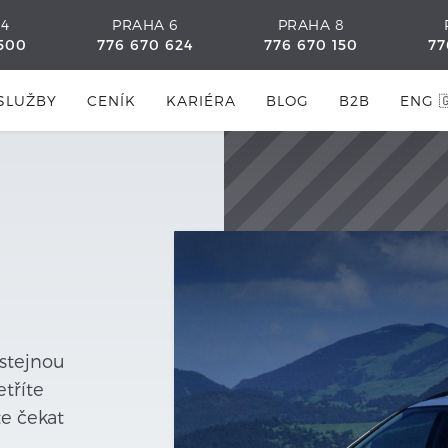
 4
PRAHA 6
PRAHA 8
500
776 670 624
776 670 150
77
SLUŽBY
CENÍK
KARIÉRA
BLOG
B2B
ENG 
 stejnou
tříte
te čekat