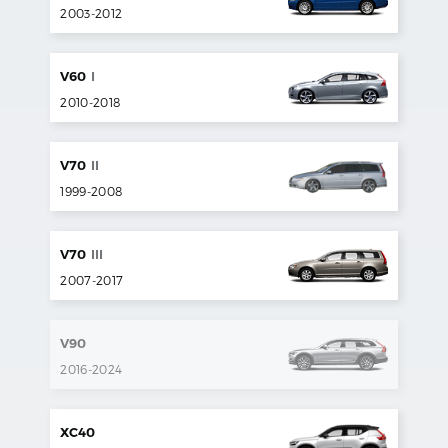
2003
-
2012
V60
I
2010
-
2018
V70
II
1999
-
2008
V70
III
2007
-
2017
V90
2016
-
2024
XC40