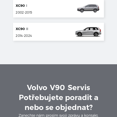
XC90
I
2002
-
2015
XC90
II
2014
-
2024
Volvo
V90
Servis
Potřebujete poradit a
nebo se objednat?
Zanechte nám prosím svoji zprávu a kontakt.