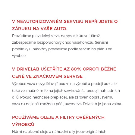
V NEAUTORIZOVANÉM SERVISU NEPŘIJDETE O 
ZÁRUKU NA VAŠE AUTO.
Provádíme pravidelný servis na vysoké úrovni, čímž 
zabezpečíme bezporuchový chod vašeho vozu. Servisní 
prohlídky u nás vždy provádíme podle servisního plánu od 
výrobce.
V DRIVELAB UŠETŘÍTE AZ 80% OPROTI BĚŽNÉ 
CENĚ VE ZNAČKOVÉM SERVISE
Výrobce vozu nevydělávají pouze na výrobě a prodeji aut, ale 
také ve značně míře na jejich servisování a prodeji náhradních 
dílů. Pokud nechcete přeplácet, ale zároveň dopřát svému 
vozu tu nejlepší možnou péči, autoservis Drivelab je jasná volba.
POUŽÍVÁME OLEJE A FILTRY OVĚŘENÝCH 
VÝROBCŮ
Námi nabízené oleje a náhradní díly jsouv originálních 