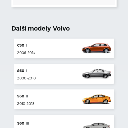
Další modely
Volvo
C30
I
2006
-
2013
S60
I
2000
-
2010
S60
II
2010
-
2018
S60
III