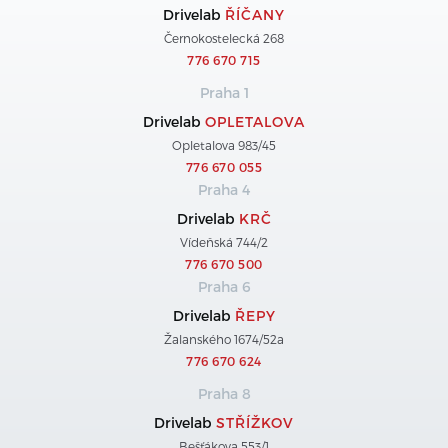
Drivelab
ŘÍČANY
Černokostelecká 268
776 670 715
Praha 1
Drivelab
OPLETALOVA
Opletalova 983/45
776 670 055
Praha 4
Drivelab
KRČ
Vídeňská 744/2
776 670 500
Praha 6
Drivelab
ŘEPY
Žalanského 1674/52a
776 670 624
Praha 8
Drivelab
STŘÍŽKOV
Bešťákova 553/1