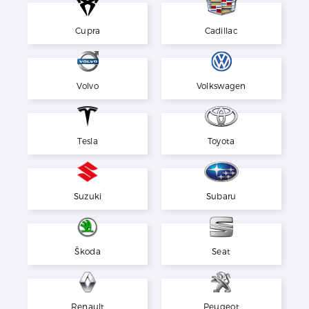
Cupra
Cadillac
Volvo
Volkswagen
Tesla
Toyota
Suzuki
Subaru
Škoda
Seat
Renault
Peugeot