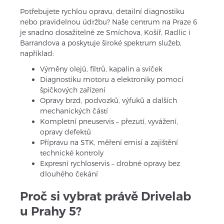
Potřebujete rychlou opravu, detailní diagnostiku 
nebo pravidelnou údržbu? Naše centrum na Praze 6 
je snadno dosažitelné ze Smíchova, Košíř, Radlic i 
Barrandova a poskytuje široké spektrum služeb, 
například:
Výměny olejů, filtrů, kapalin a svíček
Diagnostiku motoru a elektroniky pomocí 
špičkových zařízení
Opravy brzd, podvozků, výfuků a dalších 
mechanických částí
Kompletní pneuservis – přezutí, vyvážení, 
opravy defektů
Přípravu na STK, měření emisí a zajištění 
technické kontroly
Expresní rychloservis – drobné opravy bez 
dlouhého čekání
Proč si vybrat právě Drivelab 
u Prahy 5?