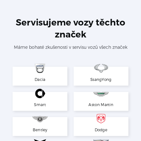
Servisujeme vozy těchto
značek
Máme bohaté zkušenosti v servisu vozů všech značek
Dacia
SsangYong
Smart
Aston Martin
Bentley
Dodge