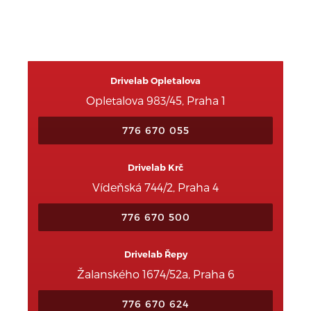
Drivelab Opletalova
Opletalova 983/45, Praha 1
776 670 055
Drivelab Krč
Vídeňská 744/2, Praha 4
776 670 500
Drivelab Řepy
Žalanského 1674/52a, Praha 6
776 670 624