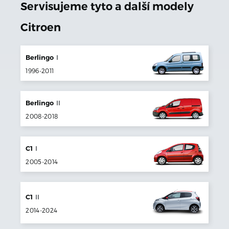
Servisujeme tyto a další modely
Citroen
Berlingo
I
1996
-
2011
Berlingo
II
2008
-
2018
C1
I
2005
-
2014
C1
II
2014
-
2024