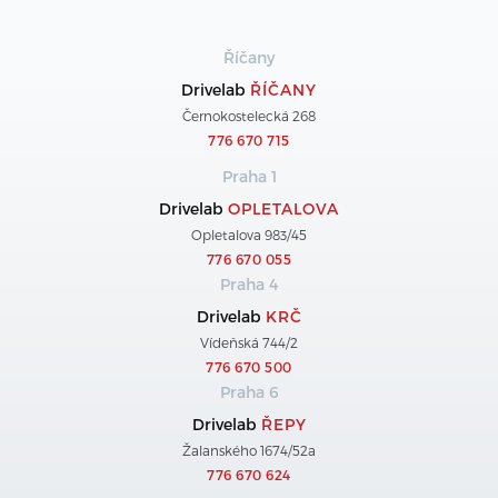
Říčany
Drivelab
ŘÍČANY
Černokostelecká 268
776 670 715
Praha 1
Drivelab
OPLETALOVA
Opletalova 983/45
776 670 055
Praha 4
Drivelab
KRČ
Vídeňská 744/2
776 670 500
Praha 6
Drivelab
ŘEPY
Žalanského 1674/52a
776 670 624