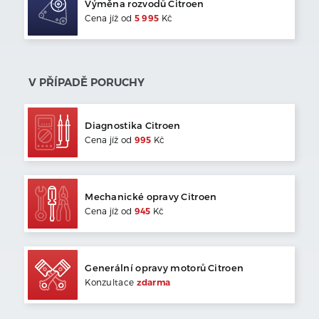
Výměna rozvodů
Citroen
Cena jíž od
5 995
Kč
V PŘÍPADĚ PORUCHY
Diagnostika
Citroen
Cena jíž od
995
Kč
Mechanické opravy
Citroen
Cena jíž od
945
Kč
Generální opravy motorů
Citroen
Konzultace
zdarma