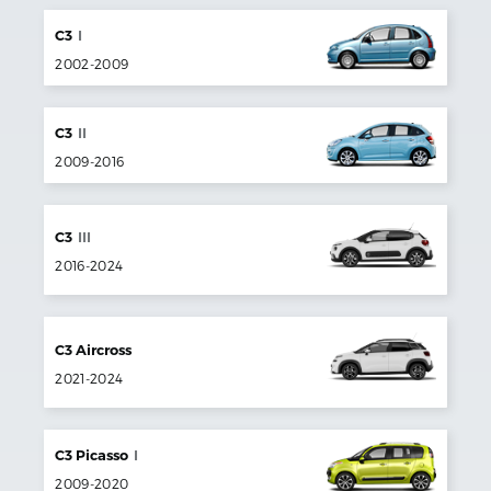
C3
I
2002
-
2009
C3
II
2009
-
2016
C3
III
2016
-
2024
C3 Aircross
2021
-
2024
C3 Picasso
I
2009
-
2020