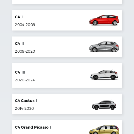
C4
I
2004
-
2009
C4
II
2009
-
2020
C4
III
2020
-
2024
C4 Cactus
I
2014
-
2020
C4 Grand Picasso
I