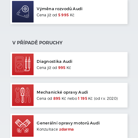
Výměna rozvodů
Audi
Cena jíž od
5 995
Kč
V PŘÍPADĚ PORUCHY
Diagnostika
Audi
Cena jíž od
995
Kč
Mechanické opravy
Audi
Cena od
895
Kč nebo
1 195
Kč (od r.v. 2020)
Generální opravy motorů
Audi
Konzultace
zdarma