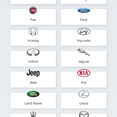
Fiat
Ford
Honda
Hyundai
Infiniti
Jaguar
Jeep
Kia
Land Rover
Lexus