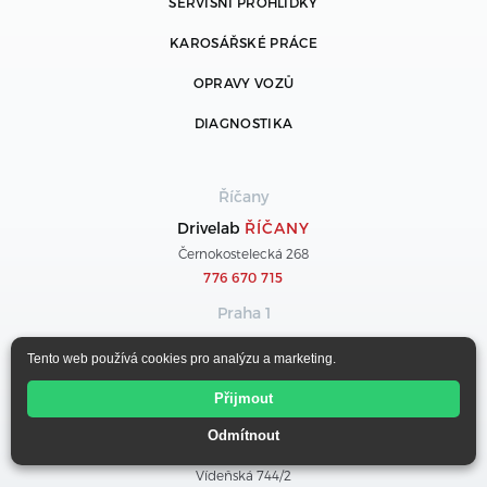
SERVISNÍ PROHLÍDKY
KAROSÁŘSKÉ PRÁCE
OPRAVY VOZŮ
DIAGNOSTIKA
Říčany
Drivelab
ŘÍČANY
Černokostelecká 268
776 670 715
Praha 1
Drivelab
OPLETALOVA
Tento web používá cookies pro analýzu a marketing.
Opletalova 983/45
776 670 055
Přijmout
Praha 4
Odmítnout
Drivelab
KRČ
Vídeňská 744/2