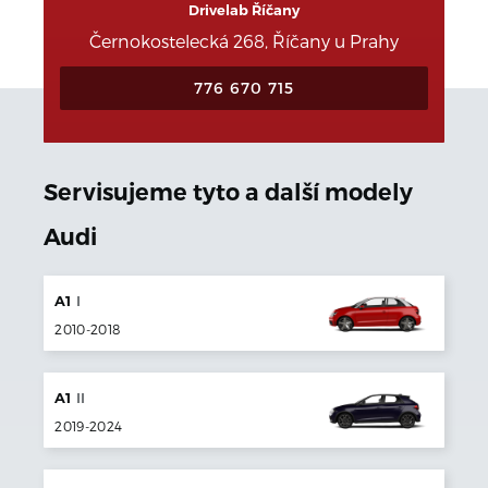
Drivelab Říčany
Černokostelecká 268, Říčany u Prahy
776 670 715
Servisujeme tyto a další modely
Audi
A1
I
2010
-
2018
A1
II
2019
-
2024