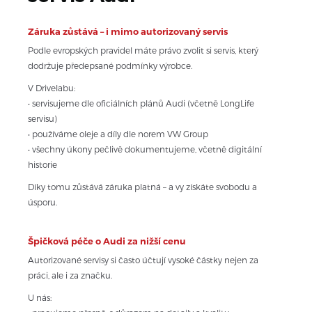
Záruka zůstává – i mimo autorizovaný servis
Podle evropských pravidel máte právo zvolit si servis, který 
dodržuje předepsané podmínky výrobce.
V Drivelabu:
• servisujeme dle oficiálních plánů Audi (včetně LongLife 
servisu)
• používáme oleje a díly dle norem VW Group
• všechny úkony pečlivě dokumentujeme, včetně digitální 
historie
Díky tomu zůstává záruka platná – a vy získáte svobodu a 
úsporu.
Špičková péče o Audi za nižší cenu
Autorizované servisy si často účtují vysoké částky nejen za 
práci, ale i za značku. 
U nás: