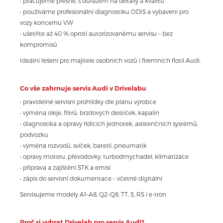
• pracujeme přesně, s důrazem na detaily a kvalitu
• používáme profesionální diagnostiku ODIS a vybavení pro 
vozy koncernu VW
• ušetříte až 40 % oproti autorizovanému servisu – bez 
kompromisů
Ideální řešení pro majitele osobních vozů i firemních flotil Audi.
Co vše zahrnuje servis Audi v Drivelabu
• pravidelné servisní prohlídky dle plánu výrobce
• výměna oleje, filtrů, brzdových destiček, kapalin
• diagnostika a opravy řídicích jednotek, asistenčních systémů, 
podvozku
• výměna rozvodů, svíček, baterií, pneumatik
• opravy motoru, převodovky, turbodmychadel, klimatizace
• příprava a zajištění STK a emisí
• zápis do servisní dokumentace – včetně digitální
Servisujeme modely A1–A8, Q2–Q8, TT, S, RS i e-tron
Proč si vybrat Drivelab pro servis Audi?