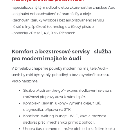
• specializovaný tým s dlouholetou zkušeností se značkou Audi
• originální nebo schválené náhradní díly a oleje
• zachování záruky výrobce i bez autorizovaného servisu
• čisté dílny, špičkové technologie a férový přístup
• pobočky v Praze 1, 4, 8, 9 a v Říčanech
Komfort a bezstresové servisy – služba 
pro moderní majitele Audi
V Drivelabu chápeme potřeby moderního majitele Audi – 
servis by měl být: rychlý, pohodlný a bez zbytečného stresu. 
Proto nabízíme:
Službu „Audi on-the-go“ – expresní odbavení servisu s 
možností přepravy auta k nám i zpět.
Komplexní servisní úkony – výměna oleje, filtrů, 
diagnostika, příprava na STK.
Komfortní waiting lounge – Wi-Fi, káva a možnost 
sledovat práci mechaniků přímo z pohodlí.
Úsporu času a energie – máte přehled o každém kroku 