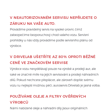
V NEAUTORIZOVANÉM SERVISU NEPŘIJDETE O 
ZÁRUKU NA VAŠE AUTO.
Provádíme pravidelný servis na vysoké úrovni, čímž 
zabezpečíme bezporuchový chod vašeho vozu. Servisní 
prohlídky u nás vždy provádíme podle servisního plánu od 
výrobce.
V DRIVELAB UŠETŘÍTE AZ 80% OPROTI BĚŽNÉ 
CENĚ VE ZNAČKOVÉM SERVISE
Výrobce vozu nevydělávají pouze na výrobě a prodeji aut, ale 
také ve značně míře na jejich servisování a prodeji náhradních 
dílů. Pokud nechcete přeplácet, ale zároveň dopřát svému 
vozu tu nejlepší možnou péči, autoservis Drivelab je jasná volba.
POUŽÍVÁME OLEJE A FILTRY OVĚŘENÝCH 
VÝROBCŮ
Námi nabízené oleje a náhradní díly jsouv originálních 