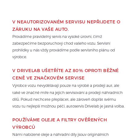
V NEAUTORIZOVANÉM SERVISU NEPŘIJDETE O 
ZÁRUKU NA VAŠE AUTO.
Provádíme pravidelný servis na vysoké úrovni, čímž 
zabezpečíme bezporuchový chod vašeho vozu. Servisní 
prohlídky u nás vždy provádíme podle servisního plánu od 
výrobce.
V DRIVELAB UŠETŘÍTE AZ 80% OPROTI BĚŽNÉ 
CENĚ VE ZNAČKOVÉM SERVISE
Výrobce vozu nevydělávají pouze na výrobě a prodeji aut, ale 
také ve značně míře na jejich servisování a prodeji náhradních 
dílů. Pokud nechcete přeplácet, ale zároveň dopřát svému 
vozu tu nejlepší možnou péči, autoservis Drivelab je jasná volba.
POUŽÍVÁME OLEJE A FILTRY OVĚŘENÝCH 
VÝROBCŮ
Námi nabízené oleje a náhradní díly jsouv originálních 