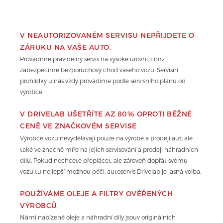
V NEAUTORIZOVANÉM SERVISU NEPŘIJDETE O 
ZÁRUKU NA VAŠE AUTO.
Provádíme pravidelný servis na vysoké úrovni, čímž 
zabezpečíme bezporuchový chod vašeho vozu. Servisní 
prohlídky u nás vždy provádíme podle servisního plánu od 
výrobce.
V DRIVELAB UŠETŘÍTE AZ 80% OPROTI BĚŽNÉ 
CENĚ VE ZNAČKOVÉM SERVISE
Výrobce vozu nevydělávají pouze na výrobě a prodeji aut, ale 
také ve značně míře na jejich servisování a prodeji náhradních 
dílů. Pokud nechcete přeplácet, ale zároveň dopřát svému 
vozu tu nejlepší možnou péči, autoservis Drivelab je jasná volba.
POUŽÍVÁME OLEJE A FILTRY OVĚŘENÝCH 
VÝROBCŮ
Námi nabízené oleje a náhradní díly jsouv originálních 