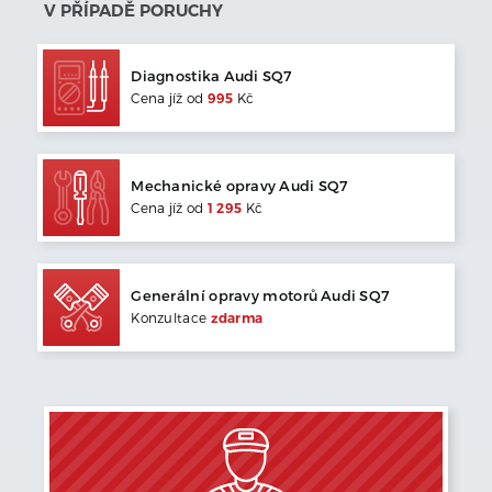
V PŘÍPADĚ PORUCHY
Diagnostika
Audi
SQ7
Cena jíž od
995
Kč
Mechanické opravy
Audi
SQ7
Cena jíž od
1 295
Kč
Generální opravy motorů
Audi
SQ7
Konzultace
zdarma