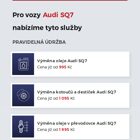
Pro vozy
Audi
SQ7
nabízíme tyto služby
PRAVIDELNÁ ÚDRŽBA
Výměna oleje
Audi
SQ7
Cena jíž od
995
Kč
Výměna kotoučů a destiček
Audi
SQ7
Cena jíž od
1 095
Kč
Výměna oleje v převodovce
Audi
SQ7
Cena jíž od
1 995
Kč