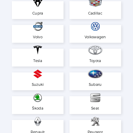
Cupra
Cadillac
Volvo
Volkswagen
Tesla
Toyota
Suzuki
Subaru
Škoda
Seat
Renault
Peugeot