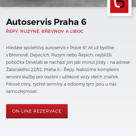
Autoservis Praha 6
ŘEPY, RUZYNĚ, BŘEVNOV A LIBOC
Hledáte spolehlivý autoservis v Praze 6? Ať už bydlíte
v Břevnově, Dejvicích, Ruzyni nebo Řepích, nejbližší
pobočka Drivelab se nachází jen pár minut jízdy – na adrese
Žalanského 22/52, Praha 6 – Řepy. Nabízíme kompletní
servisní služby pro osobní i užitkové vozy všech značek.
Férové ceny, rychlé termíny a odborný tým jsou u nás
samozřejmostí.
ON-LINE REZERVACE