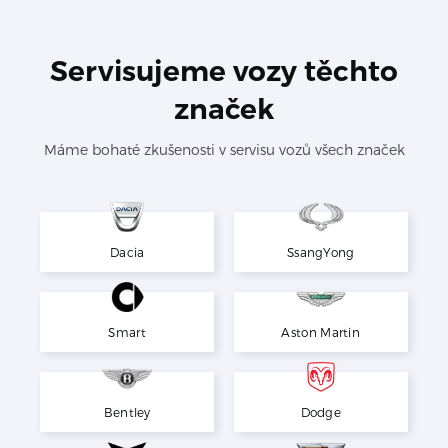
Servisujeme vozy těchto
značek
Máme bohaté zkušenosti v servisu vozů všech značek
Dacia
SsangYong
Smart
Aston Martin
Bentley
Dodge