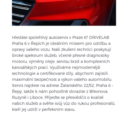
Hledáte spolehlivý autoservis v Praze 6? DRIVELAB
Praha 6 v Řepích je ideálním místem pro údržbu a
opravy vašeho vozu. Naši zkušení technici poskytují
široké spektrum služeb, včetně přesné diagnostiky
motoru, výměny oleje, servisu brzd a komplexních
karosářských prací. Využíváme nejmodernější
technologie a certifikované díly, abychom zajistili
maximální bezpečnost a výkon vašeho automobilu.
Servis najdete na adrese Žalanského 22/52, Praha 6 –
Řepy, takže k nám pohodlně dorazíte z Břevnova,
Ruzyně i Liboce. Přijeďte se přesvědčit o kvalitě
našich služeb a svěřte svůj vůz do rukou profesionálů,
kteří jej udrží v perfektním stavu.