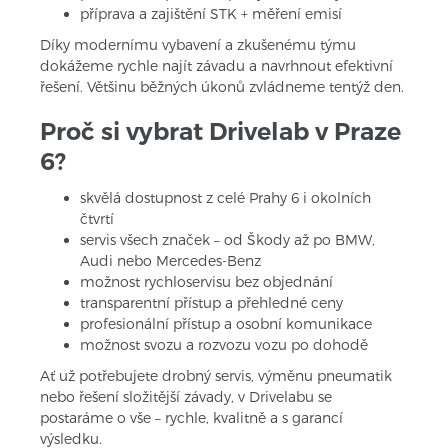
příprava a zajištění STK + měření emisí
Díky modernímu vybavení a zkušenému týmu 
dokážeme rychle najít závadu a navrhnout efektivní 
řešení. Většinu běžných úkonů zvládneme tentýž den.
Proč si vybrat Drivelab v Praze 
6?
skvělá dostupnost z celé Prahy 6 i okolních 
čtvrtí
servis všech značek – od Škody až po BMW, 
Audi nebo Mercedes-Benz
možnost rychloservisu bez objednání
transparentní přístup a přehledné ceny
profesionální přístup a osobní komunikace
možnost svozu a rozvozu vozu po dohodě
Ať už potřebujete drobný servis, výměnu pneumatik 
nebo řešení složitější závady, v Drivelabu se 
postaráme o vše – rychle, kvalitně a s garancí 
výsledku.