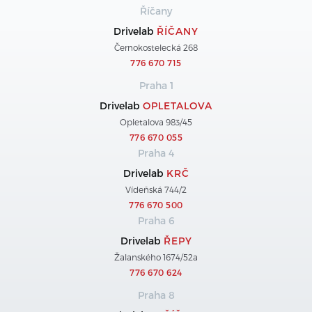
Říčany
Drivelab
ŘÍČANY
Černokostelecká 268
776 670 715
Praha 1
Drivelab
OPLETALOVA
Opletalova 983/45
776 670 055
Praha 4
Drivelab
KRČ
Vídeňská 744/2
776 670 500
Praha 6
Drivelab
ŘEPY
Žalanského 1674/52a
776 670 624
Praha 8